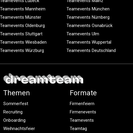
Teamevents Lübeck
Teamevents Mainz
Teamevents Mannheim
Teamevents München
Teamevents Münster
Teamevents Nürnberg
Teamevents Oldenburg
Teamevents Osnabrück
Teamevents Stuttgart
Teamevents Ulm
Teamevents Wiesbaden
Teamevents Wuppertal
Teamevents Würzburg
Teamevents Deutschland
Themen
Formate
Sommerfest
Firmenfeiern
Recruiting
Firmenevents
Onboarding
Teamevents
Weihnachtsfeier
Teamtag