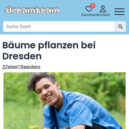
0
Favoriten
Account
Bäume pflanzen bei
Dresden
Teilen
Speichern