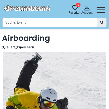
0
Favoriten
Account
Airboarding
Teilen
Speichern