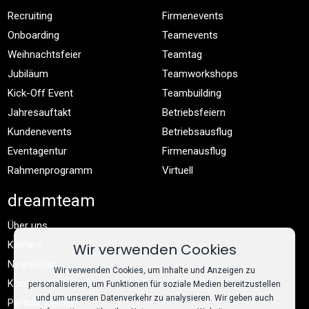
Recruiting
Firmenevents
Onboarding
Teamevents
Weihnachtsfeier
Teamtag
Jubiläum
Teamworkshops
Kick-Off Event
Teambuilding
Jahresauftakt
Betriebsfeiern
Kundenevents
Betriebsausflug
Eventagentur
Firmenausflug
Rahmenprogramm
Virtuell
dreamteam
Über uns
Karriere
Wir verwenden Cookies
Newsletter
Wir verwenden Cookies, um Inhalte und Anzeigen zu
Kontakt
personalisieren, um Funktionen für soziale Medien bereitzustellen
und um unseren Datenverkehr zu analysieren. Wir geben auch
Partner werden