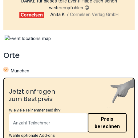
DANKE für dieses tolle Event! Habe euch schon
weiterempfohlen 😊
Anita K. /
Cornelsen Verlag GmbH
Orte
München
Jetzt anfragen
zum Bestpreis
Wie viele Teilnehmer seid ihr?
Preis
berechnen
Wähle optionale Add-ons