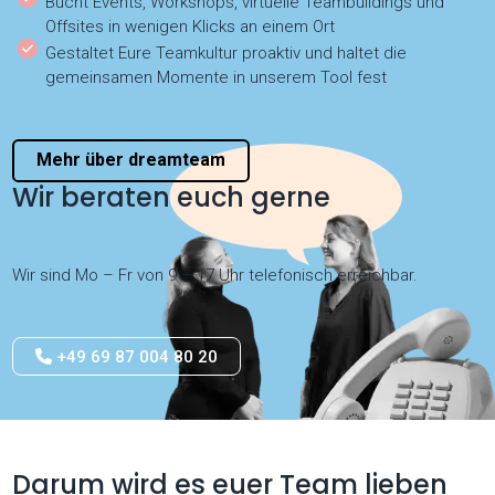
Bucht Events, Workshops, virtuelle Teambuildings und
Offsites in wenigen Klicks an einem Ort
Gestaltet Eure Teamkultur proaktiv und haltet die
gemeinsamen Momente in unserem Tool fest
Mehr über dreamteam
Wir beraten euch gerne
Wir sind Mo – Fr von 9 – 17 Uhr telefonisch erreichbar.
+49 69 87 004 80 20
Darum wird es euer Team lieben