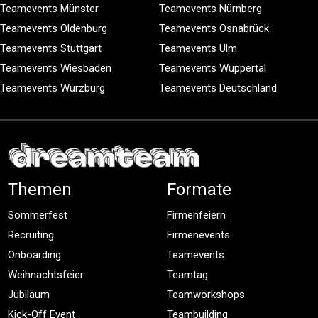
Teamevents Münster
Teamevents Nürnberg
Teamevents Oldenburg
Teamevents Osnabrück
Teamevents Stuttgart
Teamevents Ulm
Teamevents Wiesbaden
Teamevents Wuppertal
Teamevents Würzburg
Teamevents Deutschland
Themen
Formate
Sommerfest
Firmenfeiern
Recruiting
Firmenevents
Onboarding
Teamevents
Weihnachtsfeier
Teamtag
Jubiläum
Teamworkshops
Kick-Off Event
Teambuilding