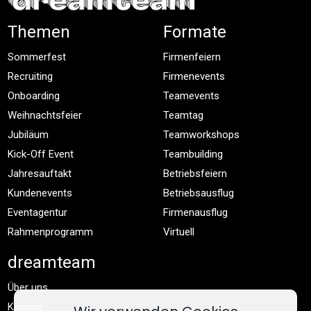
Themen
Formate
Sommerfest
Firmenfeiern
Recruiting
Firmenevents
Onboarding
Teamevents
Weihnachtsfeier
Teamtag
Jubiläum
Teamworkshops
Kick-Off Event
Teambuilding
Jahresauftakt
Betriebsfeiern
Kundenevents
Betriebsausflug
Eventagentur
Firmenausflug
Rahmenprogramm
Virtuell
dreamteam
Über uns
Karriere