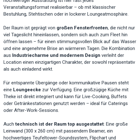
hochwertiger Ausstattung ist hier fast jedes
Veranstaltungsformat realisierbar – ob mit klassischer
Bestuhlung, Stehtischen oder in lockerer Loungeatmosphäre.
Der Raum ist geprägt von
großen Fensterfronten
, die nicht nur
viel Tageslicht hineinlassen, sondern sich auch zum Fleet hin
öffnen lassen – für einen stimmungsvollen Blick auf das Wasser
und eine angenehme Brise an wärmeren Tagen. Die Kombination
aus
Industriecharme und modernem Design
verleiht der
Location einen einzigartigen Charakter, der sowohl repräsentativ
als auch einladend wirkt.
Für entspannte Übergänge oder kommunikative Pausen steht
eine
Loungeecke
zur Verfügung. Eine großzügige Küche mit
Theke ist direkt integriert und kann für Live-Cooking, Buffets
oder Getränkestationen genutzt werden – ideal für Caterings
oder After-Work-Sessions.
Auch
technisch ist der Raum top ausgestattet
: Eine große
Leinwand (300 x 260 cm) mit passendem Beamer, ein
hochwertiges Teufeltower-Soundsystem, Flipchart und