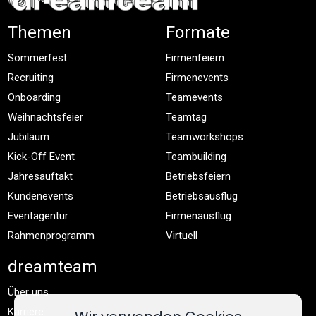
Themen
Formate
Sommerfest
Firmenfeiern
Recruiting
Firmenevents
Onboarding
Teamevents
Weihnachtsfeier
Teamtag
Jubiläum
Teamworkshops
Kick-Off Event
Teambuilding
Jahresauftakt
Betriebsfeiern
Kundenevents
Betriebsausflug
Eventagentur
Firmenausflug
Rahmenprogramm
Virtuell
dreamteam
Über uns
Karriere