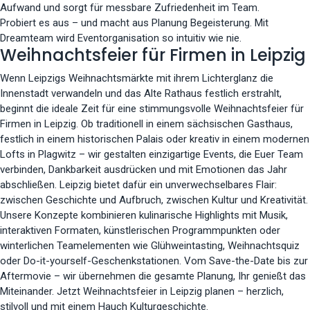
Aufwand und sorgt für messbare Zufriedenheit im Team.
Probiert es aus – und macht aus Planung Begeisterung. Mit
Dreamteam wird Eventorganisation so intuitiv wie nie.
Weihnachtsfeier für Firmen in Leipzig
Wenn Leipzigs Weihnachtsmärkte mit ihrem Lichterglanz die
Innenstadt verwandeln und das Alte Rathaus festlich erstrahlt,
beginnt die ideale Zeit für eine stimmungsvolle Weihnachtsfeier für
Firmen in Leipzig. Ob traditionell in einem sächsischen Gasthaus,
festlich in einem historischen Palais oder kreativ in einem modernen
Lofts in Plagwitz – wir gestalten einzigartige Events, die Euer Team
verbinden, Dankbarkeit ausdrücken und mit Emotionen das Jahr
abschließen. Leipzig bietet dafür ein unverwechselbares Flair:
zwischen Geschichte und Aufbruch, zwischen Kultur und Kreativität.
Unsere Konzepte kombinieren kulinarische Highlights mit Musik,
interaktiven Formaten, künstlerischen Programmpunkten oder
winterlichen Teamelementen wie Glühweintasting, Weihnachtsquiz
oder Do-it-yourself-Geschenkstationen. Vom Save-the-Date bis zur
Aftermovie – wir übernehmen die gesamte Planung, Ihr genießt das
Miteinander. Jetzt Weihnachtsfeier in Leipzig planen – herzlich,
stilvoll und mit einem Hauch Kulturgeschichte.