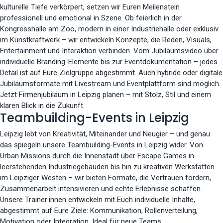
kulturelle Tiefe verkörpert, setzen wir Euren Meilenstein
professionell und emotional in Szene. Ob feierlich in der
Kongresshalle am Zoo, modern in einer Industriehalle oder exklusiv
im Kunstkraftwerk – wir entwickeln Konzepte, die Reden, Visuals,
Entertainment und Interaktion verbinden. Vom Jubiläumsvideo über
individuelle Branding-Elemente bis zur Eventdokumentation – jedes
Detail ist auf Eure Zielgruppe abgestimmt. Auch hybride oder digitale
Jubiläumsformate mit Livestream und Eventplattform sind möglich.
Jetzt Firmenjubiläum in Leipzig planen – mit Stolz, Stil und einem
klaren Blick in die Zukunft.
Teambuilding-Events in Leipzig
Leipzig lebt von Kreativität, Miteinander und Neugier – und genau
das spiegeln unsere Teambuilding-Events in Leipzig wider. Von
Urban Missions durch die Innenstadt über Escape Games in
leerstehenden Industriegebäuden bis hin zu kreativen Werkstätten
im Leipziger Westen – wir bieten Formate, die Vertrauen fördern,
Zusammenarbeit intensivieren und echte Erlebnisse schaffen.
Unsere Trainer:innen entwickeln mit Euch individuelle Inhalte,
abgestimmt auf Eure Ziele: Kommunikation, Rollenverteilung,
Motivation oder Integration. Ideal für neue Teams,