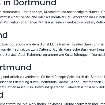
 in Dortmund
zusammen – mit Konzept, Kreativität und nachhaltigem Nutzen. Ob al
ent in einer Eventküche oder als kreativer Bau-Workshop im Grünen:
r Motivation im Change. Mit Trainer:innen, Feedbackschleifen, Refl
nd
Eventlocations wie dem Signal Iduna Park ein breites Spektrum fü
 von der Technik bis zum Catering. Ob als klassische Business-Tagun
ät und Service. Auch Rahmenprogramme wie Kulturführungen, Teambui
ortmund
ag und Arbeit zu verbinden. Ob beim Escape-Spiel durch die Altstadt,
inarischen Erkundung durch Dortmunds Gastro-Szene – wir machen Eu
 Betriebsausflug in Dortmund gestalten – abwechslungsreich, indivi
d
bruchsstimmung. Mit Workshops, Keynotes, Gruppenformaten und Ergeb