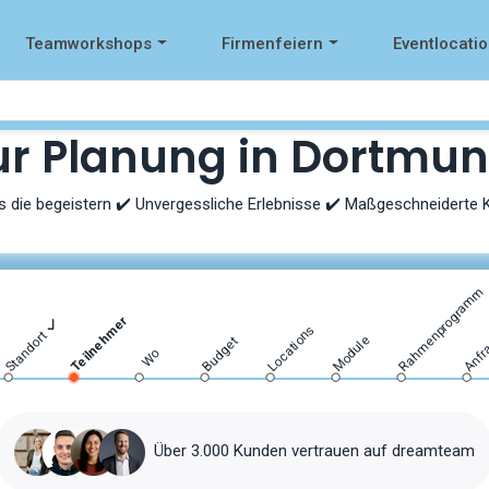
Teamworkshops
Firmenfeiern
Eventlocati
r Planung in Dortmun
s die begeistern ✔️ Unvergessliche Erlebnisse ✔️ Maßgeschneiderte
Rahmenprogramm
Teilnehmer
Locations
Anfr
Standort
Module
Budget
Wo
Über 3.000 Kunden vertrauen auf dreamteam