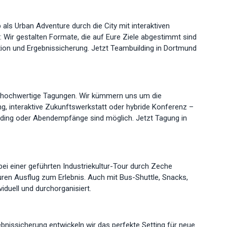
s Urban Adventure durch die City mit interaktiven
 Wir gestalten Formate, die auf Eure Ziele abgestimmt sind
exion und Ergebnissicherung. Jetzt Teambuilding in Dortmund
r hochwertige Tagungen. Wir kümmern uns um die
g, interaktive Zukunftswerkstatt oder hybride Konferenz –
lding oder Abendempfänge sind möglich. Jetzt Tagung in
 bei einer geführten Industriekultur-Tour durch Zeche
ren Ausflug zum Erlebnis. Auch mit Bus-Shuttle, Snacks,
duell und durchorganisiert.
nissicherung entwickeln wir das perfekte Setting für neue