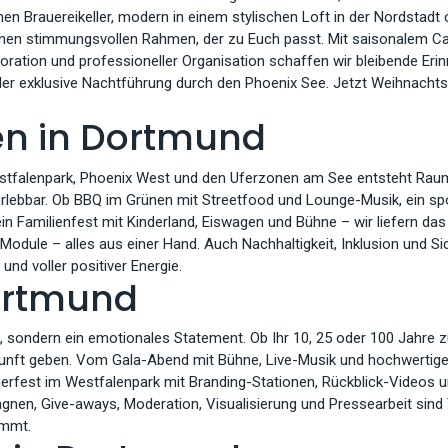
en Brauereikeller, modern in einem stylischen Loft in der Nordstadt o
inen stimmungsvollen Rahmen, der zu Euch passt. Mit saisonalem Ca
ation und professioneller Organisation schaffen wir bleibende Eri
exklusive Nachtführung durch den Phoenix See. Jetzt Weihnachtsfei
en in Dortmund
tfalenpark, Phoenix West und den Uferzonen am See entsteht Raum
ebbar. Ob BBQ im Grünen mit Streetfood und Lounge-Musik, ein spor
 ein Familienfest mit Kinderland, Eiswagen und Bühne – wir liefern 
Module – alles aus einer Hand. Auch Nachhaltigkeit, Inklusion und Sic
und voller positiver Energie.
ortmund
in, sondern ein emotionales Statement. Ob Ihr 10, 25 oder 100 Jahre z
ukunft geben. Vom Gala-Abend mit Bühne, Live-Musik und hochwertig
st im Westfalenpark mit Branding-Stationen, Rückblick-Videos und 
en, Give-aways, Moderation, Visualisierung und Pressearbeit sind T
immt.