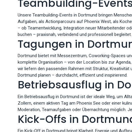
Teambuilding-Events
Unsere Teambuilding-Events in Dortmund bringen Menschen 
Aufgaben, als Actionparcours auf Phoenix West, als Kochev
– ob Teamentwicklung, Integration neuer Mitarbeitender ode
buchen – praxisnah, verbindend und professionell begleitet.
Tagungen in Dortmu
Dortmund bietet mit Messezentrum, Coworking-Spaces und 
komplette Organisation – von der Location bis zur Agenda,
wir liefern den passenden Rahmen mit Struktur, Kreativit
Dortmund planen – durchdacht, effizient und inspirierend.
Betriebsausflug in D
Ein Betriebsausflug in Dortmund ist der ideale Weg, um Allt
Zollern, einem aktiven Tag am Phoenix See oder einer kul
Moderation, Teamaufgaben oder Übernachtung möglich. Jetzt
Kick-Offs in Dortmun
Ein Kick-Off in Dortmund bringt Klarheit, Energie und Auf