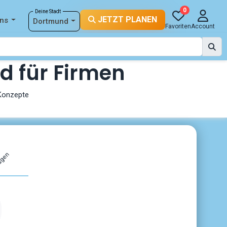
0
Deine Stadt
JETZT PLANEN
ons
Dortmund
Favoriten
Account
d für Firmen
 Konzepte
agen