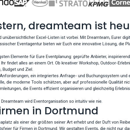
tern, dreamteam ist heu
unübersichtlicher Excel-Listen ist vorbei. Mit Dreamteam, Eurer digi
 klassischer Eventagentur bieten wir Euch eine innovative Lösung, di
gsten Elemente für Eure Eventplanung: geprüfte Anbieter, inspiriere
r findet alles an einem Ort. Ob kreativer Workshop, Outdoor-Erlebnis
 Budget und Ziel.
r Anforderungen, ein integriertes Anfrage- und Buchungssystem und
lle, die moderne Tools schätzen, aber auf professionelle Qualität nic
leitungen, die Events effizient organisieren und gleichzeitig Erlebni
Dreamteam wird Eventorganisation so intuitiv wie nie.
Firmen in Dortmund
tz als einer der größten seiner Art erhebt und der Duft von Reibe
tsfeier für Firmen in Dortmund. Wir gestalten Events, die nicht nur d