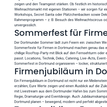
zeigen und den Teamgeist stärken. Ob festlich im historisch
Weihnachtsmarkt mit eigenen Stationen – wir sorgen für e
Workshops, Secret Santa oder Plätzchenbacken sowie Dekor
Rahmenprogramm – z. B. Besuch des Weihnachtscircus oder 
unvergesslich.
Sommerfest für Firm
Der Dortmunder Sommer lädt zum Feiern ein: zwischen Wes
Sommerfeste für Firmen in Dortmund machen genau das erl
chillige Rooftop-Party mit Blick auf den Fernsehturm oder
passt. Locations, Technik, Deko, Catering, Live-Acts, Event-
Sommerfest in Dortmund organisieren – locker, strukturiert 
Firmenjubiläum in D
Ein Firmenjubiläum in Dortmund ist nicht nur ein Meilenste
erzählen, Eure Werte zeigen und einen Ausblick auf die Z
mit Livestream aus dem Dortmunder Hafen bis zum Sommerfe
Regie, Dramaturgie und Eventdesign. Auch Jubiläumskampagn
Dortmund planen – bewegend, modern und perfekt abgest