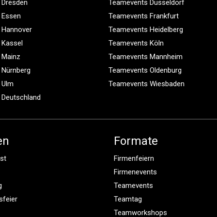
 Dresden
Teamevents Düsseldorf
 Essen
Teamevents Frankfurt
 Hannover
Teamevents Heidelberg
 Kassel
Teamevents Köln
 Mainz
Teamevents Mannheim
 Nürnberg
Teamevents Oldenburg
 Ulm
Teamevents Wiesbaden
 Deutschland
en
Formate
st
Firmenfeiern
Firmenevents
g
Teamevents
sfeier
Teamtag
Teamworkshops