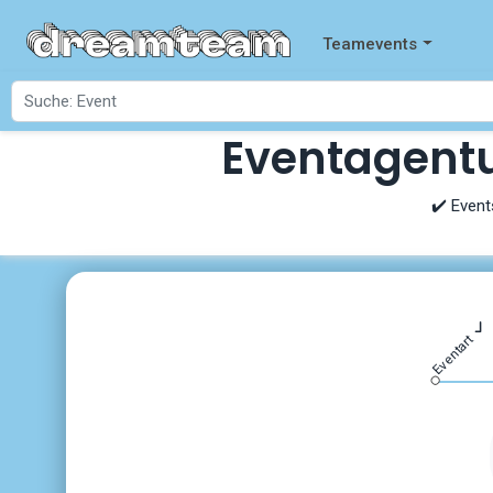
Teamevents
Eventagentu
✔️ Event
Eventart