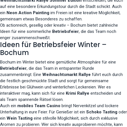
Weihnachtsmarkt Rallye Sommer Edition
entscheiden, die euch
auf eine besondere Erkundungstour durch die Stadt schickt. Auch
ein
Neon Action Painting
im Freien ist eine kreative Möglichkeit,
gemeinsam etwas Besonderes zu schaffen.
Ob actionreich, gesellig oder kreativ – Bochum bietet zahlreiche
Ideen für eine sommerliche
Betriebsfeier
, die das Team noch
enger zusammenschweißt.
Ideen für Betriebsfeier Winter –
Bochum
Bochum im Winter bietet eine gemütliche Atmosphäre für eine
Betriebsfeier
, die das Team in entspannter Runde
zusammenbringt. Eine
Weihnachtsmarkt Rallye
führt euch durch
die festlich geschmückte Stadt und sorgt für gemeinsame
Erlebnisse bei Glühwein und winterlichen Leckereien. Wer es
interaktiver mag, kann sich für eine
Krimi Rallye
entscheiden und
als Team spannende Rätsel lösen.
Auch ein
mobiles Team Casino
bringt Nervenkitzel und lockere
Unterhaltung in eure Feier. Für Genießer ist ein
Schoko Tasting
oder
ein
Wein Tasting
eine stilvolle Möglichkeit, sich durch exklusive
Aromen zu probieren. Wer sich kreativ ausprobieren möchte, kann