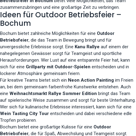
Betriebsfeier in Bochum
bietet viele Möglichkeiten, das Team
zusammenzubringen und eine großartige Zeit zu verbringen.
Ideen für Outdoor Betriebsfeier –
Bochum
Bochum bietet zahlreiche Möglichkeiten für eine
Outdoor
Betriebsfeier
, die das Team in Bewegung bringt und für
unvergessliche Erlebnisse sorgt. Eine
Kanu Rallye
auf einem der
nahegelegenen Gewässer sorgt für Teamgeist und sportliche
Herausforderungen. Wer Lust auf eine entspannte Feier hat, kann
sich für eine
Grillparty mit Outdoor-Spielen
entscheiden und in
lockerer Atmosphäre gemeinsam feiern.
Für kreative Teams bietet sich ein
Neon Action Painting
im Freien
an, bei dem gemeinsam farbenfrohe Kunstwerke entstehen. Auch
eine
Weihnachtsmarkt Rallye Sommer Edition
bringt das Team
auf spielerische Weise zusammen und sorgt für beste Unterhaltung.
Wer sich für kulinarische Erlebnisse interessiert, kann sich für eine
Wein Tasting City Tour
entscheiden und dabei verschiedene edle
Tropfen probieren.
Bochum bietet eine großartige Kulisse für eine
Outdoor
Betriebsfeier
, die für Spaß, Abwechslung und Teamgeist sorgt.