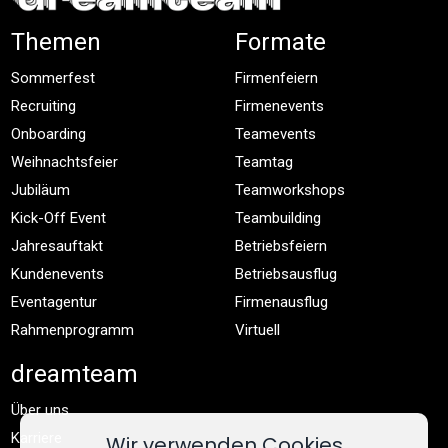
Themen
Formate
Sommerfest
Firmenfeiern
Recruiting
Firmenevents
Onboarding
Teamevents
Weihnachtsfeier
Teamtag
Jubiläum
Teamworkshops
Kick-Off Event
Teambuilding
Jahresauftakt
Betriebsfeiern
Kundenevents
Betriebsausflug
Eventagentur
Firmenausflug
Rahmenprogramm
Virtuell
dreamteam
Über uns
Karriere
Wir verwenden Cookies