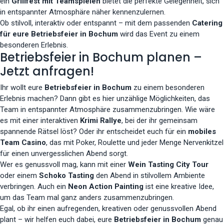
ein
Grillfest mit Teamspielen
bietet die perfekte Gelegenheit, sich
in entspannter Atmosphäre näher kennenzulernen.
Ob stilvoll, interaktiv oder entspannt – mit dem passenden
Catering
für eure Betriebsfeier in Bochum
wird das Event zu einem
besonderen Erlebnis.
Betriebsfeier in Bochum planen –
Jetzt anfragen!
Ihr wollt eure
Betriebsfeier in Bochum
zu einem besonderen
Erlebnis machen? Dann gibt es hier unzählige Möglichkeiten, das
Team in entspannter Atmosphäre zusammenzubringen. Wie wäre
es mit einer interaktiven
Krimi Rallye
, bei der ihr gemeinsam
spannende Rätsel löst? Oder ihr entscheidet euch für ein
mobiles
Team Casino
, das mit Poker, Roulette und jeder Menge Nervenkitzel
für einen unvergesslichen Abend sorgt.
Wer es genussvoll mag, kann mit einer
Wein Tasting City Tour
oder einem
Schoko Tasting
den Abend in stilvollem Ambiente
verbringen. Auch ein
Neon Action Painting
ist eine kreative Idee,
um das Team mal ganz anders zusammenzubringen.
Egal, ob ihr einen aufregenden, kreativen oder genussvollen Abend
plant – wir helfen euch dabei, eure
Betriebsfeier in Bochum
genau