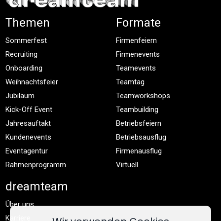
Themen
Formate
Sommerfest
Firmenfeiern
Recruiting
Firmenevents
Onboarding
Teamevents
Weihnachtsfeier
Teamtag
Jubiläum
Teamworkshops
Kick-Off Event
Teambuilding
Jahresauftakt
Betriebsfeiern
Kundenevents
Betriebsausflug
Eventagentur
Firmenausflug
Rahmenprogramm
Virtuell
dreamteam
Über uns
Karriere