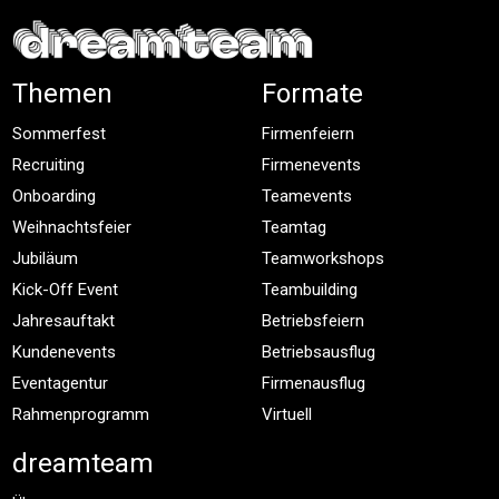
Themen
Formate
Sommerfest
Firmenfeiern
Recruiting
Firmenevents
Onboarding
Teamevents
Weihnachtsfeier
Teamtag
Jubiläum
Teamworkshops
Kick-Off Event
Teambuilding
Jahresauftakt
Betriebsfeiern
Kundenevents
Betriebsausflug
Eventagentur
Firmenausflug
Rahmenprogramm
Virtuell
dreamteam