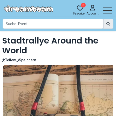
0
Favoriten
Account
Stadtrallye Around the
World
Teilen
Speichern