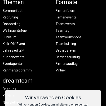
Themen
Formate
Sommerfest
Firmenfeiern
Recruiting
Firmenevents
Onboarding
Teamevents
Weihnachtsfeier
Teamtag
Jubiläum
Teamworkshops
Kick-Off Event
Teambuilding
Jahresauftakt
Betriebsfeiern
Kundenevents
Betriebsausflug
Eventagentur
Firmenausflug
Rahmenprogramm
Virtuell
dreamteam
Über uns
Karriere
Wir verwenden Cookies
Newsletter
Wir verwenden Cookies, um Inhalte und Anzeigen zu